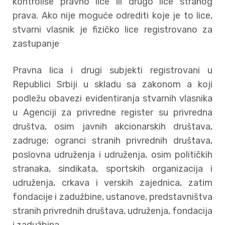
kontroliše pravno lice ili drugo lice stranog
prava. Ako nije moguće odrediti koje je to lice,
stvarni vlasnik je fizičko lice registrovano za
zastupanje
Pravna lica i drugi subjekti registrovani u
Republici Srbiji u skladu sa zakonom a koji
podležu obavezi evidentiranja stvarnih vlasnika
u Agenciji za privredne register su privredna
društva, osim javnih akcionarskih društava,
zadruge; ogranci stranih privrednih društava,
poslovna udruženja i udruženja, osim političkih
stranaka, sindikata, sportskih organizacija i
udruženja, crkava i verskih zajednica, zatim
fondacije i zadužbine, ustanove, predstavništva
stranih privrednih društava, udruženja, fondacija
i zadužbina.