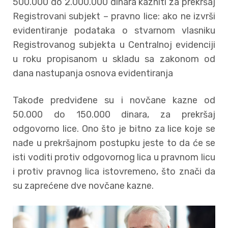
500.000 do 2.000.000 dinara kazniti za prekršaj
Registrovani subjekt – pravno lice: ako ne izvrši
evidentiranje podataka o stvarnom vlasniku
Registrovanog subjekta u Centralnoj evidenciji
u roku propisanom u skladu sa zakonom od
dana nastupanja osnova evidentiranja
Takođe predviđene su i novčane kazne od
50.000 do 150.000 dinara, za prekršaj
odgovorno lice. Ono što je bitno za lice koje se
nađe u prekršajnom postupku jeste to da će se
isti voditi protiv odgovornog lica u pravnom licu
i protiv pravnog lica istovremeno, što znači da
su zaprećene dve novčane kazne.