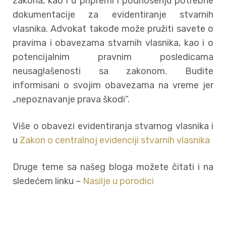
zakona, kao i u pripremi i podnošenju potrebne
dokumentacije za evidentiranje stvarnih
vlasnika. Advokat takođe može pružiti savete o
pravima i obavezama stvarnih vlasnika, kao i o
potencijalnim pravnim posledicama
neusaglašenosti sa zakonom. Budite
informisani o svojim obavezama na vreme jer
„nepoznavanje prava škodi“.
Više o obavezi evidentiranja stvarnog vlasnika i
u
Zakon o centralnoj evidenciji stvarnih vlasnika
Druge teme sa našeg bloga možete čitati i na
sledećem linku –
Nasilje u porodici