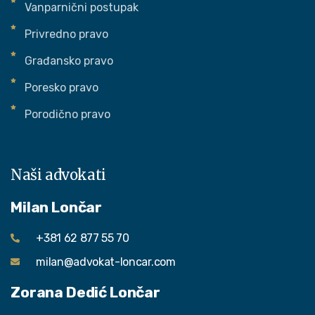
Vanparnični postupak
Privredno pravo
Građansko pravo
Poresko pravo
Porodično pravo
Naši advokati
Milan Lončar
+381 62 877 55 70
milan@advokat-loncar.com
Zorana Dedić Lončar