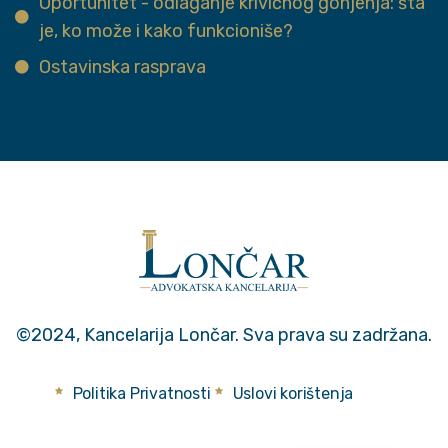
Oportunitet - odlaganje krivičnog gonjenja: šta
je, ko može i kako funkcioniše?
Ostavinska rasprava
©2024, Kancelarija Lončar. Sva prava su zadržana.
Politika Privatnosti
Uslovi korištenja