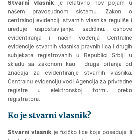
Stvarni vlasnik
je relativno nov pojam u
našem pravosudnom sistemu. Zakon o
centralnoj evidenciji stvarnih vlasnika reguliše i
uređuje uspostavljanje, sadržinu, osnove
evidentiranja i način vođenja Centralne
evidencije stvarnih vlasnika pravnih lica i drugih
subjekata registrovanih u Republici Srbiji u
skladu sa zakonom kao i druga pitanja od
značaja za evidentiranje stvarnih vlasnika.
Centralnu evidenciju vodi Agencija za privredne
registre u elektronskoj formi, preko
registratora.
Ko je stvarni vlasnik?
Stvarni vlasnik
je fizičko lice koje poseduje ili