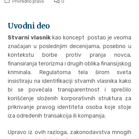
Privredno pravo
0
Uvodni deo
Stvarni vlasnik
kao koncept postao je veoma
značajan u poslednjim decenijama, posebno u
kontekstu borbe protiv pranja novca,
finansiranja terorizma i drugih oblika finansijskog
kriminala. Regulatorna tela širom sveta
insistiraju na identifikaciji stvarnih vlasnika kako
bi se povećala transparentnost i sprečilo
korišćenje složenih korporativnih struktura za
prikrivanje pravog identiteta osoba koje stoje
iza određenih transakcija ili kompanija.
Upravo iz ovih razloga, zakonodavstva mnogih