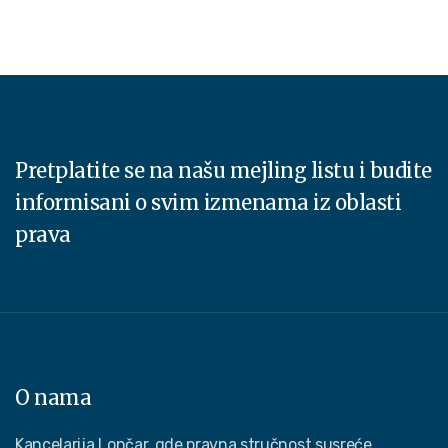
Pretplatite se na našu mejling listu i budite
informisani o svim izmenama iz oblasti
prava
O nama
Kancelarija Lončar, gde pravna stručnost susreće