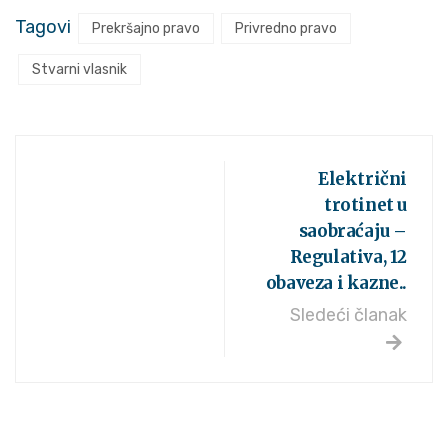
Tagovi
Prekršajno pravo
Privredno pravo
Stvarni vlasnik
Električni
trotinet u
saobraćaju –
Regulativa, 12
obaveza i kazne..
Sledeći članak