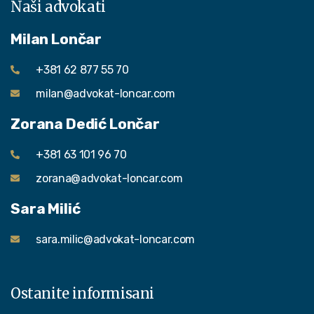
Naši advokati
Milan Lončar
+381 62 877 55 70
milan@advokat-loncar.com
Zorana Dedić Lončar
+381 63 101 96 70
zorana@advokat-loncar.com
Sara Milić
sara.milic@advokat-loncar.com
Ostanite informisani