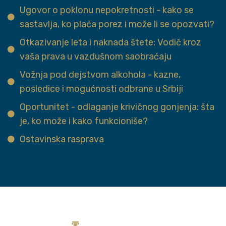
Ugovor o poklonu nepokretnosti - kako se
sastavlja, ko plaća porez i može li se opozvati?
Otkazivanje leta i naknada štete: Vodič kroz
vaša prava u vazdušnom saobraćaju
Vožnja pod dejstvom alkohola - kazne,
posledice i mogućnosti odbrane u Srbiji
Oportunitet - odlaganje krivičnog gonjenja: šta
je, ko može i kako funkcioniše?
Ostavinska rasprava