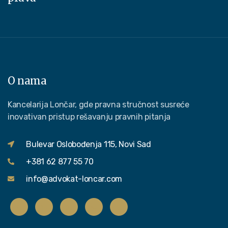
O nama
Kancelarija Lončar, gde pravna stručnost susreće
inovativan pristup rešavanju pravnih pitanja
Bulevar Oslobođenja 115, Novi Sad
+381 62 877 55 70
info@advokat-loncar.com