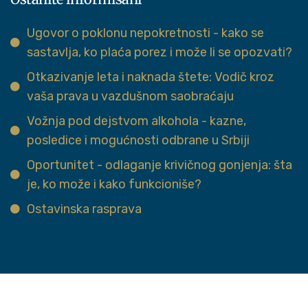
Ugovor o poklonu nepokretnosti - kako se
sastavlja, ko plaća porez i može li se opozvati?
Otkazivanje leta i naknada štete: Vodič kroz
vaša prava u vazdušnom saobraćaju
Vožnja pod dejstvom alkohola - kazne,
posledice i mogućnosti odbrane u Srbiji
Oportunitet - odlaganje krivičnog gonjenja: šta
je, ko može i kako funkcioniše?
Ostavinska rasprava