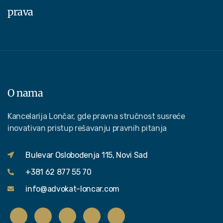
prava
O nama
Kancelarija Lončar, gde pravna stručnost susreće
inovativan pristup rešavanju pravnih pitanja
Bulevar Oslobođenja 115, Novi Sad
+381 62 877 55 70
info@advokat-loncar.com