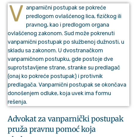
V
anparnični postupak se pokreće
predlogom ovlašćenog lica, fizičkog ili
pravnog, kao i predlogom organa
ovlašćenog zakonom. Sud može pokrenuti
vanparnični postupak po službenoj dužnosti, u
skladu sa zakonom. U dvostranačkom
vanparničnom postupku, gde postoje dve
suprotstavljene strane, stranke su predlagač
(onaj ko pokreće postupak) i protivnik
predlagača. Vanparnični postupak se okončava
donošenjem odluke, koja uvek ima formu
rešenja.
Advokat za vanparnički postupak
pruža pravnu pomoć koja