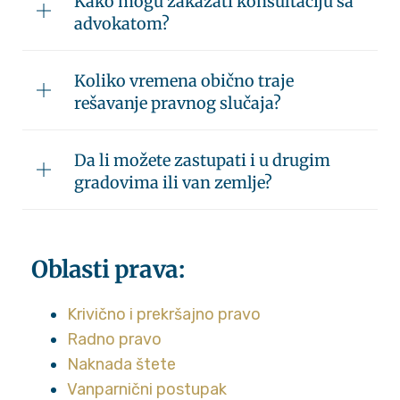
Kako mogu zakazati konsultaciju sa
advokatom?
Koliko vremena obično traje
rešavanje pravnog slučaja?
Da li možete zastupati i u drugim
gradovima ili van zemlje?
Oblasti prava:
Krivično i prekršajno pravo
Radno pravo
Naknada štete
Vanparnični postupak