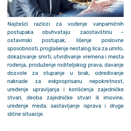
Najčešći razlozi za vođenje vanparničnih
postupaka obuhvataju: zaostavštinu –
ostavinski postupak, lišenje poslovne
sposobnosti, proglašenje nestalog lica za umrlo,
dokazivanje smrti, utvrđivanje vremena i mesta
rođenja, produženje roditeljskog prava, davanje
dozvole za stupanje u brak, određivanje
naknade za eskproprisanu nepokretnost,
uređenje upravljanja i korišćenja zajedničke
stvari, deoba zajedničke stvari ili imovine,
uređenje međa, sastavljanje isprava i druge
slične situacije.