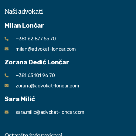
Naši advokati
Milan Lončar
+381 62 877 55 70
milan@advokat-loncar.com
Zorana Dedić Lončar
+381 63 101 96 70
zorana@advokat-loncar.com
Sara Milić
sara.milic@advokat-loncar.com
Ostanite informisani