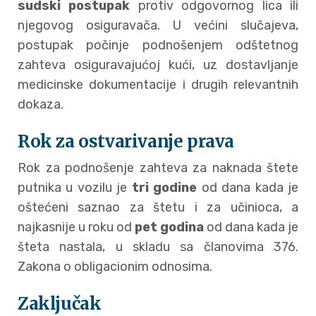
sudski postupak
protiv odgovornog lica ili
njegovog osiguravača. U većini slučajeva,
postupak počinje podnošenjem odštetnog
zahteva osiguravajućoj kući, uz dostavljanje
medicinske dokumentacije i drugih relevantnih
dokaza.
Rok za ostvarivanje prava
Rok za podnošenje zahteva za naknada štete
putnika u vozilu je
tri godine
od dana kada je
oštećeni saznao za štetu i za učinioca, a
najkasnije u roku od
pet godina
od dana kada je
šteta nastala, u skladu sa članovima 376.
Zakona o obligacionim odnosima.
Zaključak