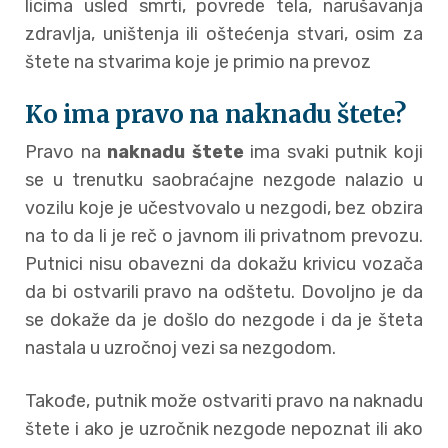
licima usled smrti, povrede tela, narušavanja
zdravlja, uništenja ili oštećenja stvari, osim za
štete na stvarima koje je primio na prevoz
Ko ima pravo na naknadu štete?
Pravo na
naknadu štete
ima svaki putnik koji
se u trenutku saobraćajne nezgode nalazio u
vozilu koje je učestvovalo u nezgodi, bez obzira
na to da li je reč o javnom ili privatnom prevozu.
Putnici nisu obavezni da dokažu krivicu vozača
da bi ostvarili pravo na odštetu. Dovoljno je da
se dokaže da je došlo do nezgode i da je šteta
nastala u uzročnoj vezi sa nezgodom.
Takođe, putnik može ostvariti pravo na naknadu
štete i ako je uzročnik nezgode nepoznat ili ako