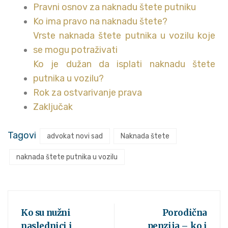
Pravni osnov za naknadu štete putniku
Ko ima pravo na naknadu štete?
Vrste naknada štete putnika u vozilu koje
se mogu potraživati
Ko je dužan da isplati naknadu štete
putnika u vozilu?
Rok za ostvarivanje prava
Zaključak
Tagovi
advokat novi sad
Naknada štete
naknada štete putnika u vozilu
Ko su nužni
Porodična
naslednici i
penzija – ko i