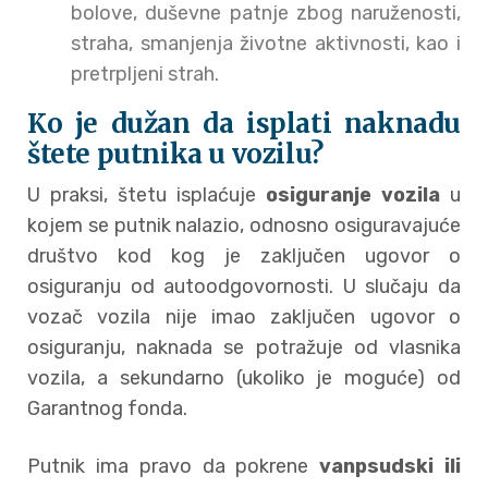
bolove, duševne patnje zbog naruženosti,
straha, smanjenja životne aktivnosti, kao i
pretrpljeni strah.
Ko je dužan da isplati naknadu
štete putnika u vozilu?
U praksi, štetu isplaćuje
osiguranje vozila
u
kojem se putnik nalazio, odnosno osiguravajuće
društvo kod kog je zaključen ugovor o
osiguranju od autoodgovornosti. U slučaju da
vozač vozila nije imao zaključen ugovor o
osiguranju, naknada se potražuje od vlasnika
vozila, a sekundarno (ukoliko je moguće) od
Garantnog fonda.
Putnik ima pravo da pokrene
vanpsudski ili