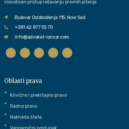
inovativan pristup rešavanju pravnih pitanja
Bulevar Oslobođenja 115, Novi Sad
+381 62 877 55 70
info@advokat-loncar.com
Oblasti prava
Krivično i prekršajno pravo
Radno pravo
Naknada štete
Vanparnični postupak