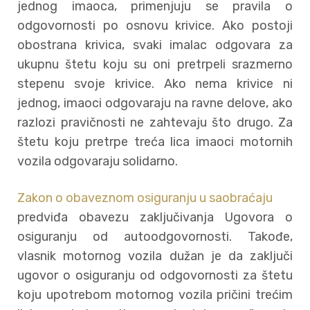
jednog imaoca, primenjuju se pravila o
odgovornosti po osnovu krivice. Ako postoji
obostrana krivica, svaki imalac odgovara za
ukupnu štetu koju su oni pretrpeli srazmerno
stepenu svoje krivice. Ako nema krivice ni
jednog, imaoci odgovaraju na ravne delove, ako
razlozi pravičnosti ne zahtevaju što drugo. Za
štetu koju pretrpe treća lica imaoci motornih
vozila odgovaraju solidarno.
Zakon o obaveznom osiguranju u saobraćaju
predviđa obavezu zaključivanja Ugovora o
osiguranju od autoodgovornosti. Takođe,
vlasnik motornog vozila dužan je da zaključi
ugovor o osiguranju od odgovornosti za štetu
koju upotrebom motornog vozila pričini trećim