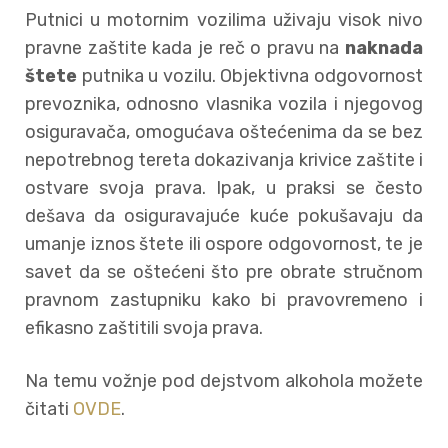
Putnici u motornim vozilima uživaju visok nivo
pravne zaštite kada je reč o pravu na
naknada
štete
putnika u vozilu. Objektivna odgovornost
prevoznika, odnosno vlasnika vozila i njegovog
osiguravača, omogućava oštećenima da se bez
nepotrebnog tereta dokazivanja krivice zaštite i
ostvare svoja prava. Ipak, u praksi se često
dešava da osiguravajuće kuće pokušavaju da
umanje iznos štete ili ospore odgovornost, te je
savet da se oštećeni što pre obrate stručnom
pravnom zastupniku kako bi pravovremeno i
efikasno zaštitili svoja prava.
Na temu vožnje pod dejstvom alkohola možete
čitati
OVDE
.