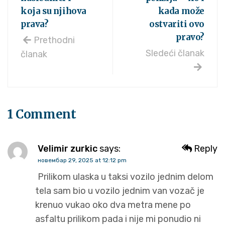
koja su njihova
kada može
prava?
ostvariti ovo
pravo?
Prethodni
Sledeći članak
članak
1 Comment
Velimir zurkic
says:
Reply
новембар 29, 2025 at 12:12 pm
Prilikom ulaska u taksi vozilo jednim delom
tela sam bio u vozilo jednim van vozač je
krenuo vukao oko dva metra mene po
asfaltu prilikom pada i nije mi ponudio ni