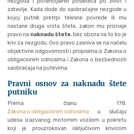
nezgoda i potencijalnih posledica po život i
zdravlje. Kada dođe do saobraćajne nezgode u
kojoj putnik pretrpi telesne povrede ili mu
nastane druga vrsta štete, zakon mu priznaje
pravo na
naknadu štete
, bez obzira na to ko je
kriv za nezgodu. Ovo pravo zasniva se na načelu
objektivne odgovornosti i propisima iz Zakona o
obligacionim odnosima i Zakona o bezbednosti
saobraćaja na putevima.
Pravni osnov za naknadu štete
putniku
Prema članu 178.
Zakona o obligacionim odnosima
u slučaju
udesa izazvanog motornim vozilom u pokretu
koji je prouzrokovan isključivom krivicom