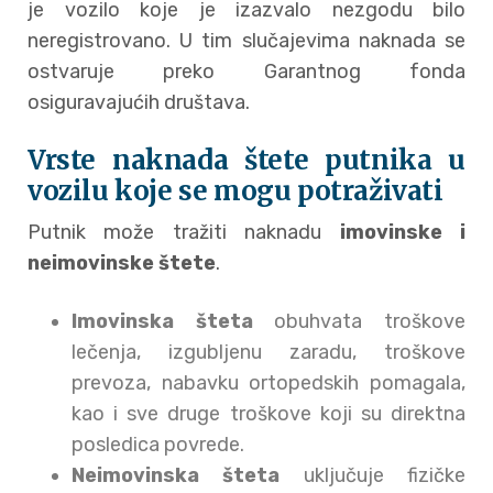
je vozilo koje je izazvalo nezgodu bilo
neregistrovano. U tim slučajevima naknada se
ostvaruje preko Garantnog fonda
osiguravajućih društava.
Vrste naknada štete putnika u
vozilu koje se mogu potraživati
Putnik može tražiti naknadu
imovinske i
neimovinske štete
.
Imovinska šteta
obuhvata troškove
lečenja, izgubljenu zaradu, troškove
prevoza, nabavku ortopedskih pomagala,
kao i sve druge troškove koji su direktna
posledica povrede.
Neimovinska šteta
uključuje fizičke