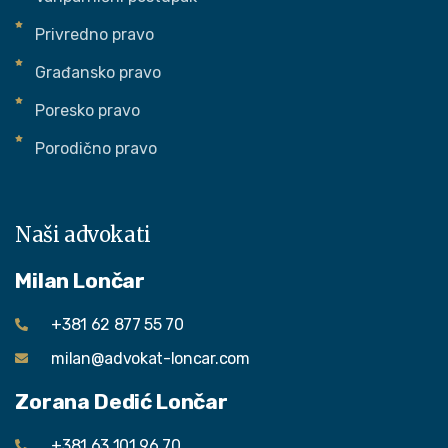
Privredno pravo
Građansko pravo
Poresko pravo
Porodično pravo
Naši advokati
Milan Lončar
+381 62 877 55 70
milan@advokat-loncar.com
Zorana Dedić Lončar
+381 63 101 96 70