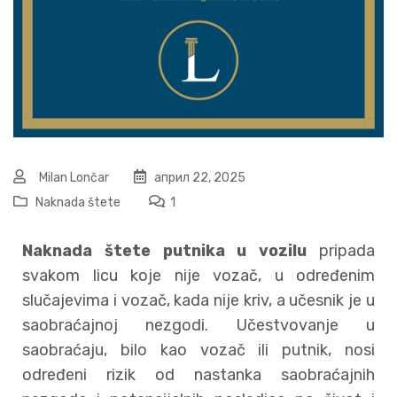
Milan Lončar
април 22, 2025
Naknada štete
1
Naknada štete putnika u vozilu
pripada
svakom licu koje nije vozač, u određenim
slučajevima i vozač, kada nije kriv, a učesnik je u
saobraćajnoj nezgodi. Učestvovanje u
saobraćaju, bilo kao vozač ili putnik, nosi
određeni rizik od nastanka saobraćajnih