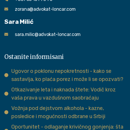
zorana@advokat-loncar.com
Sara Milić
sara.milic@advokat-loncar.com
Ostanite informisani
Ugovor o poklonu nepokretnosti - kako se
sastavlja, ko plaća porez i može li se opozvati?
Otkazivanje leta i naknada štete: Vodič kroz
vaša prava u vazdušnom saobraćaju
Vožnja pod dejstvom alkohola - kazne,
posledice i mogućnosti odbrane u Srbiji
Oportunitet - odlaganje krivičnog gonjenja: šta