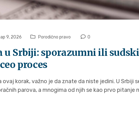
ар 9, 2026
Porodično pravo
0
u Srbiji: sporazumni ili sudsk
 ceo proces
na ovaj korak, važno je da znate da niste jedini. U Srbiji
račnih parova, a mnogima od njih se kao prvo pitanje 