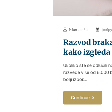
Milan Lončar
фебру
Razvod braka 
kako izgleda
Ukoliko ste se odlučili 
razvede više od 8.000 b
bolji izbor,…
Continue