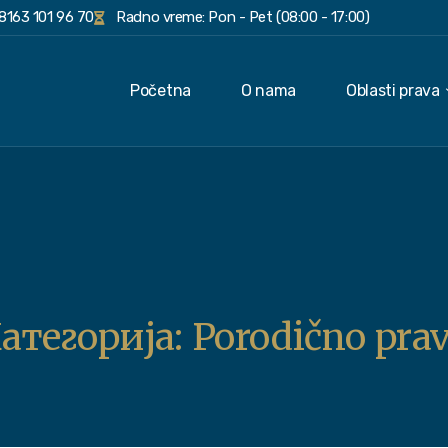
8163 101 96 70
Radno vreme: Pon - Pet (08:00 - 17:00)
Početna
O nama
Oblasti prava
атегорија:
Porodično pra