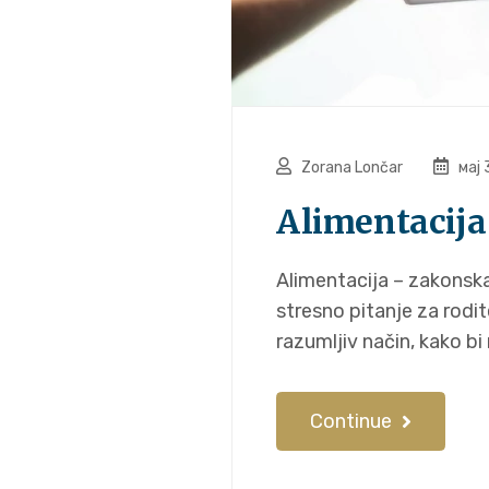
Zorana Lončar
мај 
Alimentacija 
Alimentacija – zakonska 
stresno pitanje za rodit
razumljiv način, kako bi 
Continue