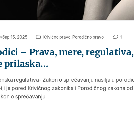
мбар 15, 2025
Krivično pravo
,
Porodično pravo
1
dici – Prava, mere, regulativa, 
 prilaska…
onska regulativa- Zakon o sprečavanju nasilja u porodic
biji je pored Krivičnog zakonika i Porodičnog zakona od
akon o sprečavanju…