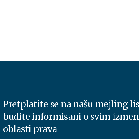
Pretplatite se na našu mejling lis
budite informisani o svim izme
oblasti prava