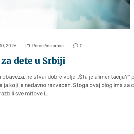
30, 2026
Porodično pravo
0
za dete u Srbiji
obaveza, ne stvar dobre volje ‚‚Šta je alimentacija?’’ p
elja koji je nedavno razveden. Stoga ovaj blog ima za c
razbili sve mitove i…