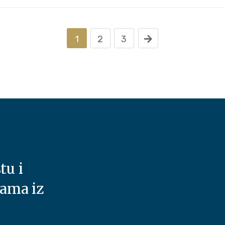
1
2
3
tu i
nama iz