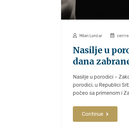
Milan Lončar
септе
Nasilje u poro
dana zabrane
Nasilje u porodici – Zak
porodici, u Republici Sr
počeo sa primenom i Z
Continue