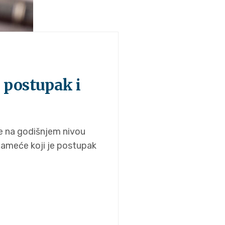
i postupak i
 se na godišnjem nivou
nameće koji je postupak