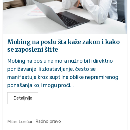
Mobing na poslu šta kaže zakon i kako
se zaposleni štite
Mobing na poslu ne mora nužno biti direktno
ponižavanje ili zlostavljanje, često se
manifestuje kroz suptilne oblike nepremirenog
ponašanja koji mogu proći...
Detaljnije
Radno pravo
Milan Lončar