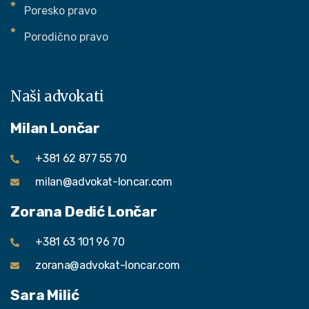
Poresko pravo
Porodično pravo
Naši advokati
Milan Lončar
+381 62 877 55 70
milan@advokat-loncar.com
Zorana Dedić Lončar
+381 63 101 96 70
zorana@advokat-loncar.com
Sara Milić