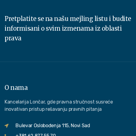
Pretplatite se na našu mejling listu i budite
informisani o svim izmenama iz oblasti
prava
O nama
Kancelarija Lončar, gde pravna stručnost susreće
inovativan pristup rešavanju pravnih pitanja
Bulevar Oslobođenja 115, Novi Sad
+381 62 877 55 70