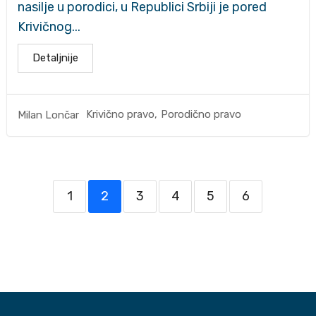
nasilje u porodici, u Republici Srbiji je pored
Krivičnog...
Detaljnije
Krivično pravo
,
Porodično pravo
Milan Lončar
1
2
3
4
5
6