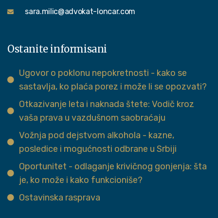
sara.milic@advokat-loncar.com
Ostanite informisani
Ugovor o poklonu nepokretnosti - kako se
sastavlja, ko plaća porez i može li se opozvati?
Otkazivanje leta i naknada štete: Vodič kroz
vaša prava u vazdušnom saobraćaju
Vožnja pod dejstvom alkohola - kazne,
posledice i mogućnosti odbrane u Srbiji
Oportunitet - odlaganje krivičnog gonjenja: šta
je, ko može i kako funkcioniše?
Ostavinska rasprava